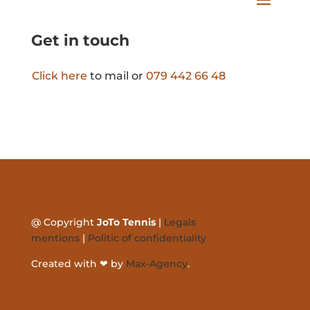
Get in touch
Click here
to mail
or
079 442 66 48
@ Copyright
JoTo Tennis
|
Legals
mentions
|
Politic of confidentiality
Created with ❤ by
Max-Agency
.